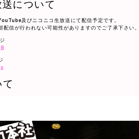
放送について
ouTube及びニコニコ生放送にて配信予定です。
部配信が行われない可能性がありますのでご了承下さい
ージ
3B
ジ
hs
いて