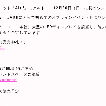
ット「Alt!!」（アルト）、12月30日（日）に初のワ
t LIVE」はAlt!!にとって初めてのオフラインイベント且つ
のニコニコ本社に大型のLEDディスプレイを設置し、迫
キ会も予定しています！
（完売御礼！）
sCb
18時開場 19時開始
ベントスペース@池袋
p/access
ズ販売予定