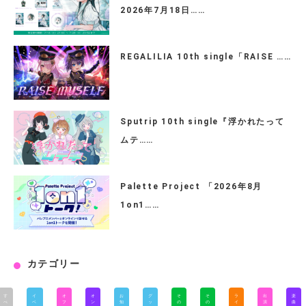
2026年7月18日……
REGALILIA 10th single「RAISE ……
Sputrip 10th single『浮かれたって
ムテ……
Palette Project 「2026年8月
1on1……
カテゴリー
す
イ
オ
オ
お
グ
そ
そ
ラ
出
楽
べ
ベ
フ
ン
知
ッ
の
の
イ
演
曲