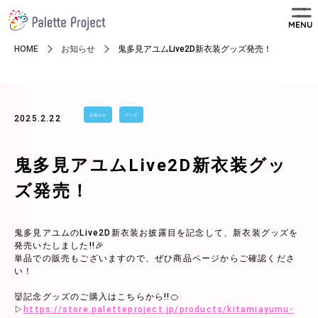
MENU
HOME
お知らせ
鬼多見アユムLive2D新衣装グッズ発売！
お知らせ
グッズ
2025.2.22
鬼多見アユムLive2D新衣装グッ
ズ発売！
鬼多見アユムのLive2D新衣装お披露目を記念して、新衣装グッズを
発売いたしました!!🎉
単品での販売もございますので、ぜひ商品ページからご確認くださ
い！
👹記念グッズのご購入はこちらから!!🍊
▷
https://store.paletteproject.jp/products/kitamiayumu-