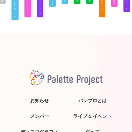
て
ン
ラ
ラ
ら
ズ
他
他
ブ
情
リ
ト
イ
イ
せ
＆
報
リ
出
ン
ン
イ
ー
演/
ラ
ラ
ベ
ス
コ
イ
イ
ン
ラ
ブ
ブ
ト
ボ
お知らせ
パレプロとは
メンバー
ライブ & イベント
ディスコグラフィ
グッズ