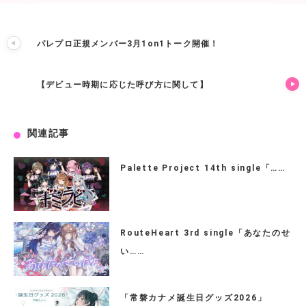
パレプロ正規メンバー3月1on1トーク開催！
【デビュー時期に応じた呼び方に関して】
関連記事
Palette Project 14th single「……
RouteHeart 3rd single「あなたのせ
い……
「常磐カナメ誕生日グッズ2026」