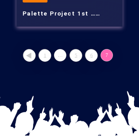
Palette Project 1st ……
…
7
1
5
6