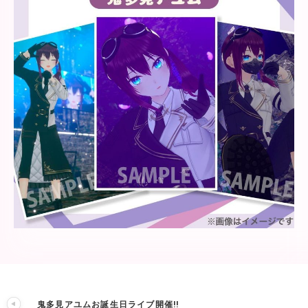
鬼多見アユムお誕生日ライブ開催!!