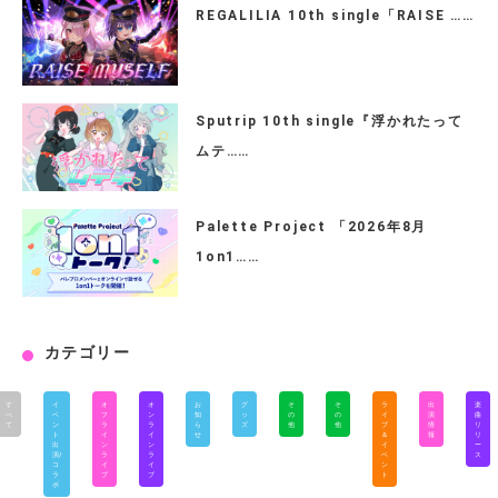
REGALILIA 10th single「RAISE ……
Sputrip 10th single『浮かれたって
ムテ……
Palette Project 「2026年8月
1on1……
カテゴリー
す
イ
オ
オ
お
グ
そ
そ
ラ
出
楽
べ
ベ
フ
ン
知
ッ
の
の
イ
演
曲
て
ン
ラ
ラ
ら
ズ
他
他
ブ
情
リ
ト
イ
イ
せ
＆
報
リ
出
ン
ン
イ
ー
演/
ラ
ラ
ベ
ス
コ
イ
イ
ン
ラ
ブ
ブ
ト
ボ