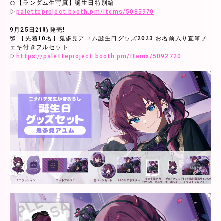
🍊【ランダム生写真】誕生日特別編
▷
paletteproject.booth.pm/items/5085970
9月25日21時発売!
👹 【先着10名】鬼多見アユム誕生日グッズ2023 お名前入り直筆チ
ェキ付きフルセット
▷
https://paletteproject.booth.pm/items/5092720