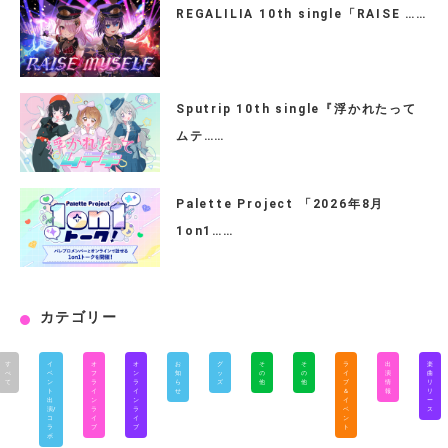
REGALILIA 10th single「RAISE ……
Sputrip 10th single『浮かれたって
ムテ……
Palette Project 「2026年8月
1on1……
カテゴリー
す
イ
オ
オ
お
グ
そ
そ
ラ
出
楽
べ
ベ
フ
ン
知
ッ
の
の
イ
演
曲
て
ン
ラ
ラ
ら
ズ
他
他
ブ
情
リ
ト
イ
イ
せ
＆
報
リ
出
ン
ン
イ
ー
演/
ラ
ラ
ベ
ス
コ
イ
イ
ン
ラ
ブ
ブ
ト
ボ