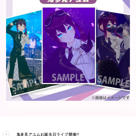
鬼多見アユムお誕生日ライブ開催!!