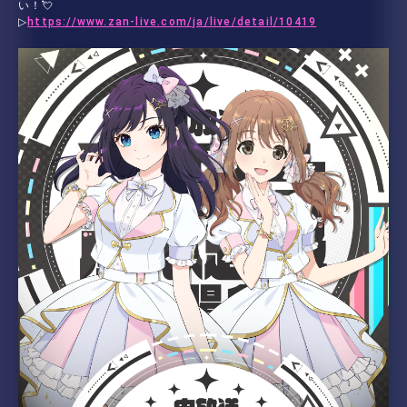
い！💘
▷
https://www.zan-live.com/ja/live/detail/10419