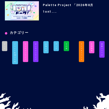
Palette Project 「2026年8月
1on1……
カテゴリー
す
イ
オ
オ
お
グ
そ
ラ
出
楽
べ
ベ
フ
ン
知
ッ
の
イ
演
曲
て
ン
ラ
ラ
ら
ズ
他
ブ
情
リ
ト
イ
イ
せ
＆
報
リ
出
ン
ン
イ
ー
演/
ラ
ラ
ベ
ス
コ
イ
イ
ン
ラ
ブ
ブ
ト
ボ