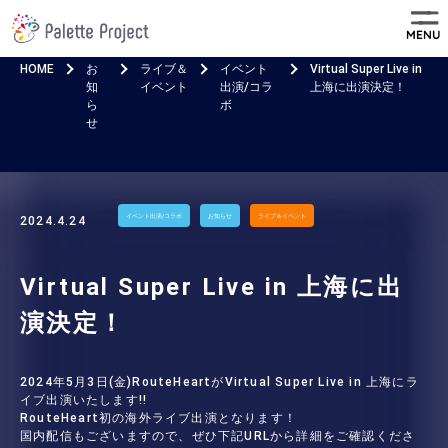
MENU
HOME
お
ライブ＆
イベント
Virtual Super Live in
知
イベント
出演/コラ
上海に出演決定！
ら
ボ
せ
イベント出演/コラボ
お知らせ
ライブ＆イベント
2024.4.24
Virtual Super Live in 上海に出
演決定！
2024年5月3日(金)RouteHeartがVirtual Super Live in 上海にラ
イブ出演いたします!!
RouteHeart初の海外ライブ出演となります！
国内配信もございますので、ぜひ下記URLから詳細をご確認くださ