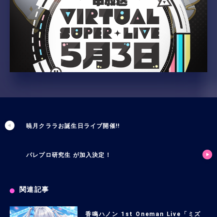
暁月クララお誕生日ライブ開催!!
パレプロ研究生 が加入決定！
関連記事
香鳴ハノン 1st Oneman Live「ミズ