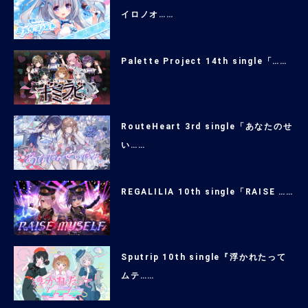
イロノオ……
Palette Project 14th single「……
RouteHeart 3rd single「あなたのせ
い……
REGALILIA 10th single「RAISE ……
Sputrip 10th single『浮かれたって
ムテ……