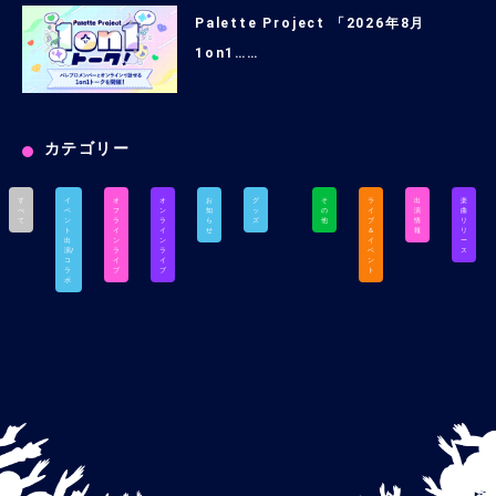
Palette Project 「2026年8月
1on1……
カテゴリー
す
イ
オ
オ
お
グ
そ
ラ
出
楽
べ
ベ
フ
ン
知
ッ
の
イ
演
曲
て
ン
ラ
ラ
ら
ズ
他
ブ
情
リ
ト
イ
イ
せ
＆
報
リ
出
ン
ン
イ
ー
演/
ラ
ラ
ベ
ス
コ
イ
イ
ン
ラ
ブ
ブ
ト
ボ