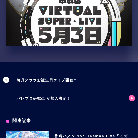
暁月クララお誕生日ライブ開催!!
パレプロ研究生 が加入決定！
関連記事
香鳴ハノン 1st Oneman Live「ミズ