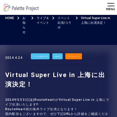
MENU
HOME
お
ライブ＆
イベント
Virtual Super Live in
知
イベント
出演/コラ
上海に出演決定！
ら
ボ
せ
イベント出演/コラボ
お知らせ
ライブ＆イベント
2024.4.24
Virtual Super Live in 上海に出
演決定！
2024年5月3日(金)RouteHeartがVirtual Super Live in 上海にラ
イブ出演いたします!!
RouteHeart初の海外ライブ出演となります！
国内配信もございますので、ぜひ下記URLから詳細をご確認くださ