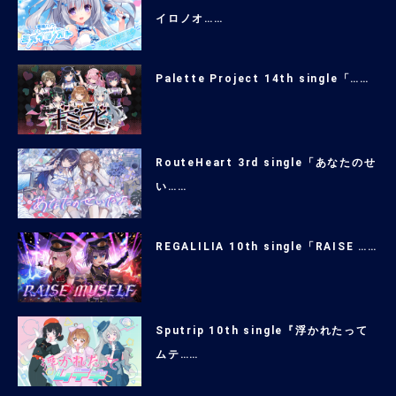
イロノオ……
Palette Project 14th single「……
RouteHeart 3rd single「あなたのせ
い……
REGALILIA 10th single「RAISE ……
Sputrip 10th single『浮かれたって
ムテ……