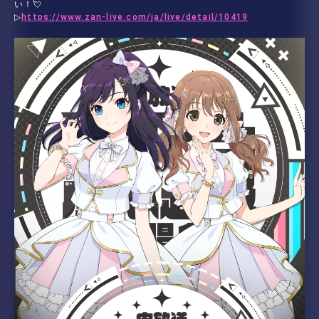
い！💘
▷
https://www.zan-live.com/ja/live/detail/10419