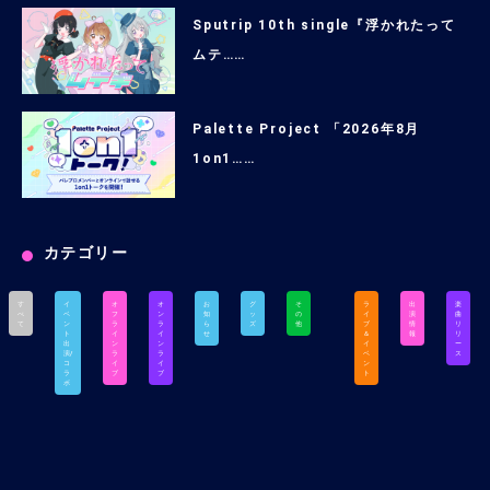
Sputrip 10th single『浮かれたって
ムテ……
Palette Project 「2026年8月
1on1……
カテゴリー
す
イ
オ
オ
お
グ
そ
ラ
出
楽
べ
ベ
フ
ン
知
ッ
の
イ
演
曲
て
ン
ラ
ラ
ら
ズ
他
ブ
情
リ
ト
イ
イ
せ
＆
報
リ
出
ン
ン
イ
ー
演/
ラ
ラ
ベ
ス
コ
イ
イ
ン
ラ
ブ
ブ
ト
ボ