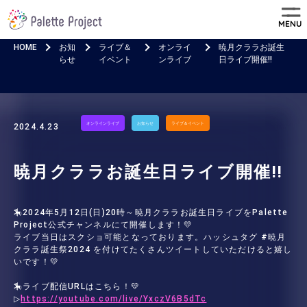
MENU
HOME
お知
ライブ＆
オンライ
暁月クララお誕生
らせ
イベント
ンライブ
日ライブ開催!!
オンラインライブ
お知らせ
ライブ＆イベント
2024.4.23
暁月クララお誕生日ライブ開催!!
🎠2024年5月12日(日)20時～暁月クララお誕生日ライブをPalette
Project公式チャンネルにて開催します！💛
ライブ当日はスクショ可能となっております。ハッシュタグ #暁月
クララ誕生祭2024 を付けてたくさんツイートしていただけると嬉し
いです！💛
🎠ライブ配信URLはこちら！💛
▷
https://youtube.com/live/YxczV6B5dTc