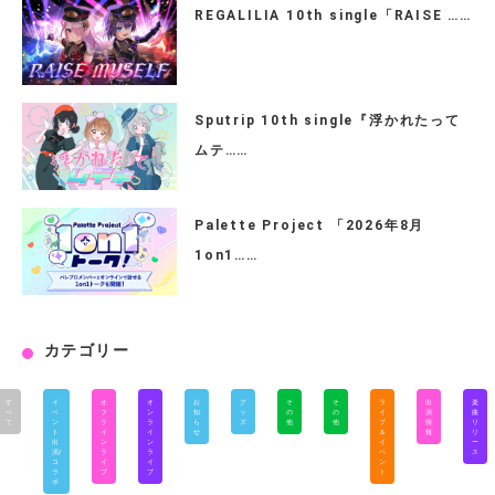
REGALILIA 10th single「RAISE ……
Sputrip 10th single『浮かれたって
ムテ……
Palette Project 「2026年8月
1on1……
カテゴリー
す
イ
オ
オ
お
グ
そ
そ
ラ
出
楽
べ
ベ
フ
ン
知
ッ
の
の
イ
演
曲
て
ン
ラ
ラ
ら
ズ
他
他
ブ
情
リ
ト
イ
イ
せ
＆
報
リ
出
ン
ン
イ
ー
演/
ラ
ラ
ベ
ス
コ
イ
イ
ン
ラ
ブ
ブ
ト
ボ