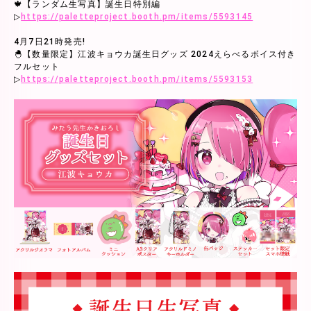
🍁【ランダム生写真】誕生日特別編
▷
https://paletteproject.booth.pm/items/5593145
4月7日21時発売!
🐣【数量限定】江波キョウカ誕生日グッズ 2024えらべるボイス付き
フルセット
▷
https://paletteproject.booth.pm/items/5593153