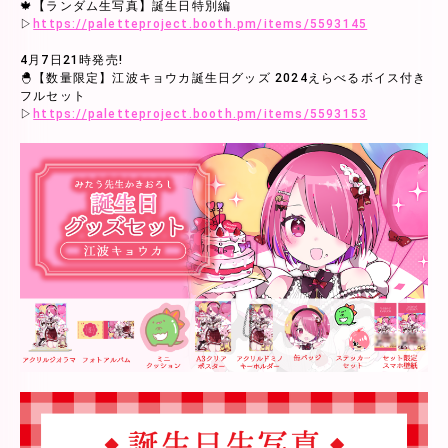
🍁【ランダム生写真】誕生日特別編
▷
https://paletteproject.booth.pm/items/5593145
4月7日21時発売!
🐣【数量限定】江波キョウカ誕生日グッズ 2024えらべるボイス付き
フルセット
▷
https://paletteproject.booth.pm/items/5593153