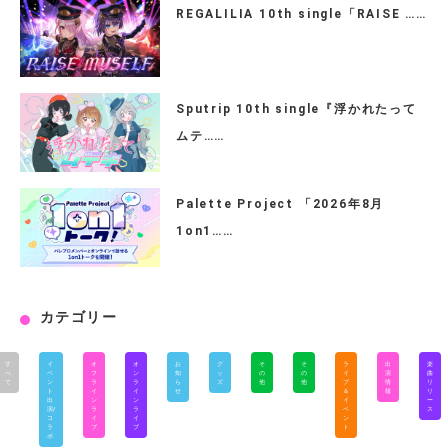
REGALILIA 10th single「RAISE ……
Sputrip 10th single『浮かれたって
ムテ……
Palette Project 「2026年8月
1on1……
カテゴリー
す
イ
オ
オ
お
グ
そ
そ
ラ
出
楽
べ
ベ
フ
ン
知
ッ
の
の
イ
演
曲
て
ン
ラ
ラ
ら
ズ
他
他
ブ
情
リ
ト
イ
イ
せ
＆
報
リ
出
ン
ン
イ
ー
演/
ラ
ラ
ベ
ス
コ
イ
イ
ン
ラ
ブ
ブ
ト
ボ