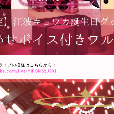
ライブの模様はこちらから！
be.com/live/YiPSN5zJ9XI