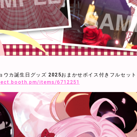
売
ョウカ誕生日グッズ 2025おまかせボイス付きフルセット
oject.booth.pm/items/6712251