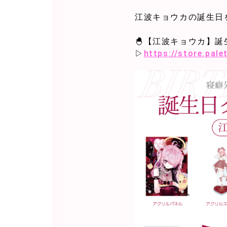
江波キョウカの誕生日
🐣【江波キョウカ】誕生
▷
https://store.pal