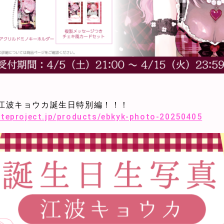
】江波キョウカ誕生日特別編！！！
etteproject.jp/products/ebkyk-photo-20250405