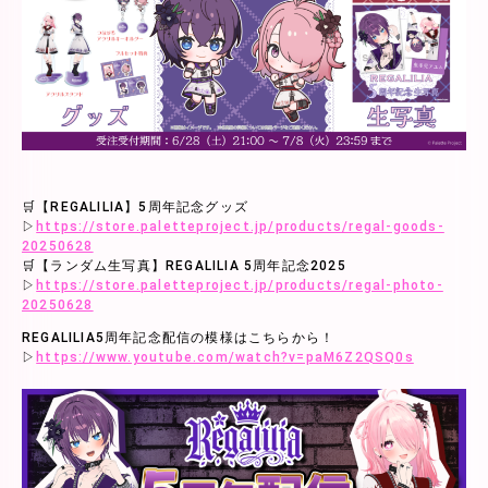
🛒【REGALILIA】5周年記念グッズ
▷
https://store.paletteproject.jp/products/regal-goods-
20250628
🛒【ランダム生写真】REGALILIA 5周年記念2025
▷
https://store.paletteproject.jp/products/regal-photo-
20250628
REGALILIA5周年記念配信の模様はこちらから！
▷
https://www.youtube.com/watch?v=paM6Z2QSQ0s