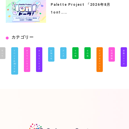
Palette Project 「2026年8月
1on1……
カテゴリー
す
イ
オ
オ
お
グ
そ
そ
ラ
出
楽
べ
ベ
フ
ン
知
ッ
の
の
イ
演
曲
て
ン
ラ
ラ
ら
ズ
他
他
ブ
情
リ
ト
イ
イ
せ
＆
報
リ
出
ン
ン
イ
ー
演/
ラ
ラ
ベ
ス
コ
イ
イ
ン
ラ
ブ
ブ
ト
ボ