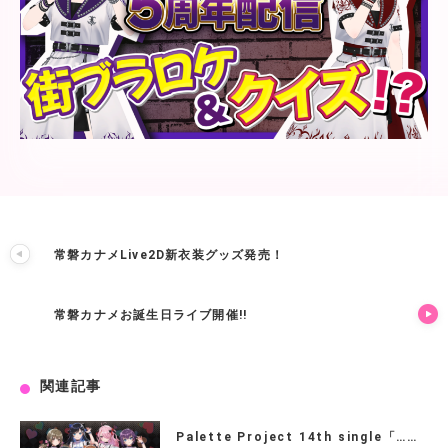
常磐カナメLive2D新衣装グッズ発売！
常磐カナメお誕生日ライブ開催!!
関連記事
Palette Project 14th single「……