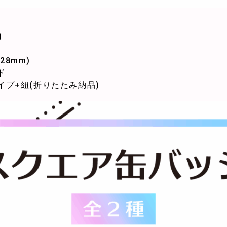
)
28mm)
ド
プ+紐(折りたたみ納品)