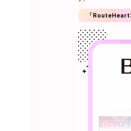
「RouteHe