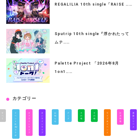
REGALILIA 10th single「RAISE ……
Sputrip 10th single『浮かれたって
ムテ……
Palette Project 「2026年8月
1on1……
カテゴリー
す
イ
オ
オ
お
グ
そ
そ
ラ
出
楽
べ
ベ
フ
ン
知
ッ
の
の
イ
演
曲
て
ン
ラ
ラ
ら
ズ
他
他
ブ
情
リ
ト
イ
イ
せ
＆
報
リ
出
ン
ン
イ
ー
演/
ラ
ラ
ベ
ス
コ
イ
イ
ン
ラ
ブ
ブ
ト
ボ