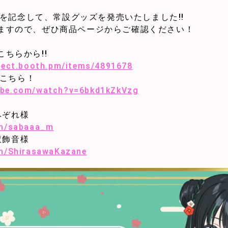
D化を記念して、常設グッズを発売いたしました!!
ますので、ぜひ商品ページからご確認ください！
ちらから!!
oject.booth.pm/items/4891678
はこちら！
ube.com/watch?v=6bkd1kZkVzg
ばみぞれ様
om/sabaaa_m
白沢飾音様
om/ShirasawaKazane