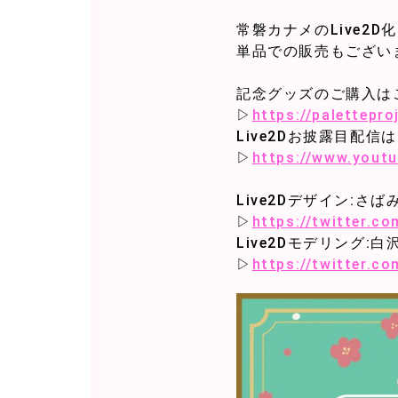
常磐カナメのLive2
単品での販売もござい
記念グッズのご購入はこ
▷
https://palettepr
Live2Dお披露目配信
▷
https://www.yout
Live2Dデザイン:さ
▷
https://twitter.c
Live2Dモデリング:
▷
https://twitter.c