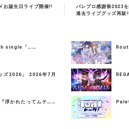
メお誕生日ライブ開催!!
パレプロ感謝祭2023
過去ライブグッズ再販!
th single「……
Rou
2026」 2026年7月
REGA
ingle『浮かれたってムテ……
Pal