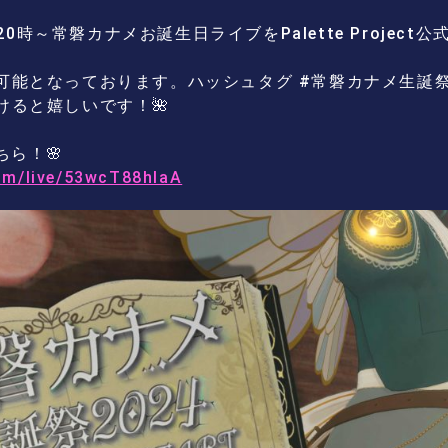
日)20時～常磐カナメお誕生日ライブをPalette Proje
能となっております。ハッシュタグ #常磐カナメ生誕祭2
けると嬉しいです！🌺
ちら！🌸
om/live/53wcT88hlaA