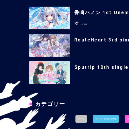
香鳴ハノン 1st One
オ……
RouteHeart 3rd 
Sputrip 10th s
カテゴリー
すべて
イベント出演/コラボ