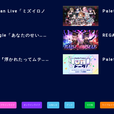
man Live「ミズイロノ
Pale
single「あなたのせい……
REGA
ingle『浮かれたってムテ……
Pal
オフラインライブ
オンラインライブ
お知らせ
グッズ
その他
ライブ＆イ