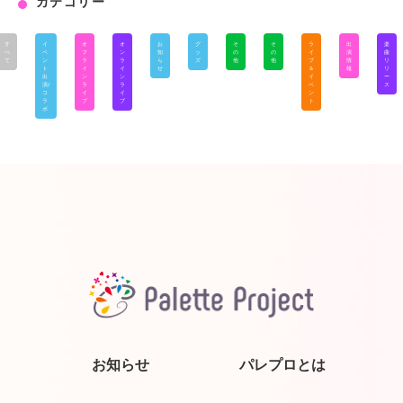
カテゴリー
す
イ
オ
オ
お
グ
そ
そ
ラ
出
楽
べ
ベ
フ
ン
知
ッ
の
の
イ
演
曲
て
ン
ラ
ラ
ら
ズ
他
他
ブ
情
リ
ト
イ
イ
せ
＆
報
リ
出
ン
ン
イ
ー
演/
ラ
ラ
ベ
ス
コ
イ
イ
ン
ラ
ブ
ブ
ト
ボ
お知らせ
パレプロとは