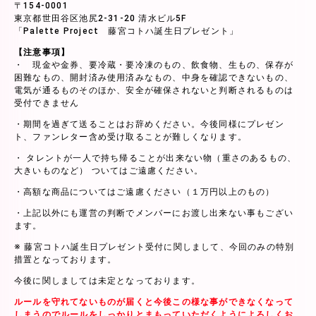
〒154-0001
東京都世田谷区池尻2-31-20 清水ビル5F
「Palette Project 藤宮コトハ誕生日プレゼント」
【注意事項】
・ 現金や金券、要冷蔵・要冷凍のもの、飲食物、生もの、保存が
困難なもの、開封済み使用済みなもの、中身を確認できないもの、
電気が通るものそのほか、安全が確保されないと判断されるものは
受付できません
・期間を過ぎて送ることはお辞めください。今後同様にプレゼン
ト、ファンレター含め受け取ることが難しくなります。
・ タレントが一人で持ち帰ることが出来ない物（重さのあるもの、
大きいものなど） ついてはご遠慮ください。
・高額な商品についてはご遠慮ください（１万円以上のもの）
・上記以外にも運営の判断でメンバーにお渡し出来ない事もござい
ます。
※ 藤宮コトハ誕生日プレゼント受付に関しまして、今回のみの特別
措置となっております。
今後に関しましては未定となっております。
ルールを守れてないものが届くと今後この様な事ができなくなって
しまうのでルールをしっかりとまもっていただくようによろしくお