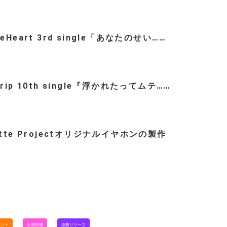
teHeart 3rd single「あなたのせい……
trip 10th single『浮かれたってムテ……
ette Projectオリジナルイヤホンの製作
…
ベント
出演情報
楽曲リリース