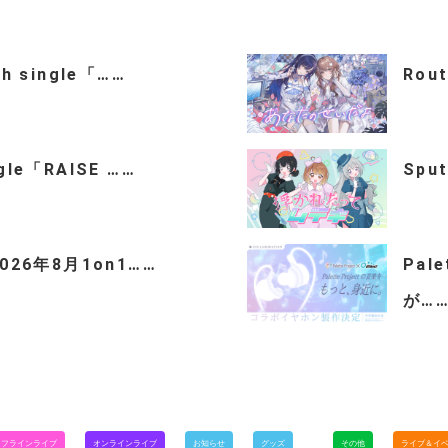
th single「……
Rou
ngle「RAISE ……
Spu
「2026年8月1on1……
Pal
が…
オフラインライブ
オンラインライブ
お知らせ
グッズ
その他
ライブ＆イ