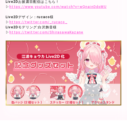
Live2Dお披露目配信はこちら！
▷
https://www.youtube.com/watch?v=wQnainDdoMU
Live2Dデザイン：rucaco様
▷
https://twitter.com/_rucaco_
Live2Dモデリング:白沢飾音様
▷
https://twitter.com/ShirasawaKazane