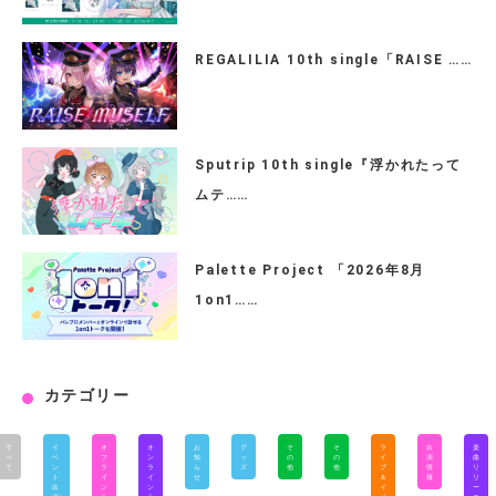
REGALILIA 10th single「RAISE ……
Sputrip 10th single『浮かれたって
ムテ……
Palette Project 「2026年8月
1on1……
カテゴリー
す
イ
オ
オ
お
グ
そ
そ
ラ
出
楽
べ
ベ
フ
ン
知
ッ
の
の
イ
演
曲
て
ン
ラ
ラ
ら
ズ
他
他
ブ
情
リ
ト
イ
イ
せ
＆
報
リ
出
ン
ン
イ
ー