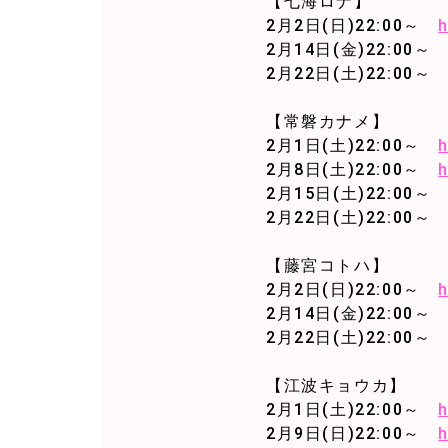
【七海ロナ】
2月2日(日)22:00～
h
2月14日(金)22:00
2月22日(土)22:00
【常磐カナメ】
2月1日(土)22:00～
h
2月8日(土)22:00～
h
2月15日(土)22:00
2月22日(土)22:00
【藤宮コトハ】
2月2日(日)22:00～
h
2月14日(金)22:00
2月22日(土)22:00
【江波キョウカ】
2月1日(土)22:00～
h
2月9日(日)22:00～
h