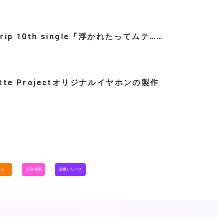
trip 10th single『浮かれたってムテ……
ette Projectオリジナルイヤホンの製作
…
ベント
出演情報
楽曲リリース