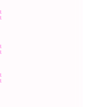
l
l
l
l
l
l