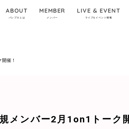
ABOUT
MEMBER
LIVE & EVENT
パレプロとは
メンバー
ライブ&イベント情報
ク開催！
規メンバー2月1on1トーク