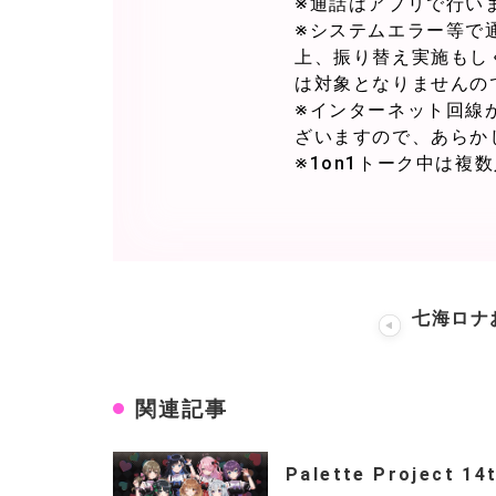
※通話はアプリで行い
※システムエラー等で通話
上、振り替え実施もし
は対象となりませんの
※インターネット回線
ざいますので、あらか
※1on1トーク中は
七海ロナ
関連記事
Palette Project 14