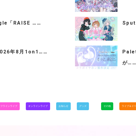
ngle「RAISE ……
Spu
「2026年8月1on1……
Pal
が…
オフラインライブ
オンラインライブ
お知らせ
グッズ
その他
ライブ＆イ