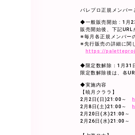
パレプロ正規メンバー
◆一般販売開始 : 1月2
販売開始後、下記UR
※毎月各正規メンバーの
※先行販売の詳細に関
https://palettepro
◆限定数解除：1月31日
限定数解除後は、各U
◆実施内容
【暁月クララ】
2月2日(日)21:00～
h
2月8日(土)21:00～
h
2月20日(木)21:00
2月26日(水)21:00