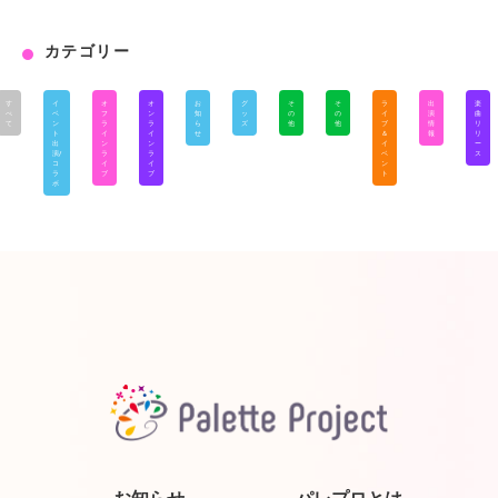
カテゴリー
す
イ
オ
オ
お
グ
そ
そ
ラ
出
楽
べ
ベ
フ
ン
知
ッ
の
の
イ
演
曲
て
ン
ラ
ラ
ら
ズ
他
他
ブ
情
リ
ト
イ
イ
せ
＆
報
リ
出
ン
ン
イ
ー
演/
ラ
ラ
ベ
ス
コ
イ
イ
ン
ラ
ブ
ブ
ト
ボ