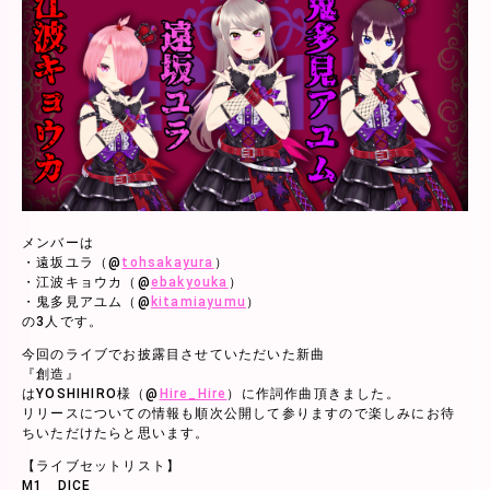
メンバーは
・遠坂ユラ（@
tohsakayura
）
・江波キョウカ（@
ebakyouka
）
・鬼多見アユム（@
kitamiayumu
）
の3人です。
今回のライブでお披露目させていただいた新曲
『創造』
はYOSHIHIRO様（@
Hire_Hire
）に作詞作曲頂きました。
リリースについての情報も順次公開して参りますので楽しみにお待
ちいただけたらと思います。
【ライブセットリスト】
M1 DICE