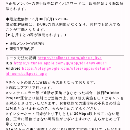
※正規メンバーの先行販売に伴うパスワードは、販売開始より順次解
除されます。
◆限定数解除：6月30日(月) 22:00~
限定数解除後は、各URLの購入制限がなくなり、何枠でも購入する
ことが可能となります。
(▶を押すと内容が展開されます。)
正規メンバー実施内容
研究生実施内容
トーク方法の説明
https://talkport.com/about_live
iOS
https://itunes.apple.com/jp/app/id1449940011
Android
https://play.google.com/store/apps/details?
id=com.talkport_app
※チケットの購入はWEBからのみとなっております。
※通話はアプリで行います。
※システムエラー等で通話が実施できなかった場合、後日Palette
Project運営より個別にご連絡の上、振り替え実施もしくはキャンセ
ル対応とさせていただきます。お客様側での通信等の不具合の場合
は対象となりませんので、あらかじめご了承ください。
※インターネット回線が上り下りともに30Mbps以上出ていない場
合、正常に通信できない可能性がございますので、あらかじめご了
承ください。
※1on1トーク中は複数人が聞ける状態での実施は避けていただきま