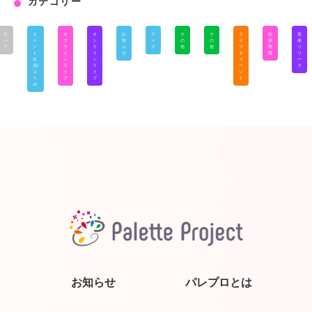
カテゴリー
す
イ
オ
オ
お
グ
そ
そ
ラ
出
楽
べ
ベ
フ
ン
知
ッ
の
の
イ
演
曲
て
ン
ラ
ラ
ら
ズ
他
他
ブ
情
リ
ト
イ
イ
せ
＆
報
リ
出
ン
ン
イ
ー
演/
ラ
ラ
ベ
ス
コ
イ
イ
ン
ラ
ブ
ブ
ト
ボ
お知らせ
パレプロとは