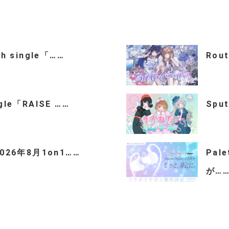
th single「……
Rou
ngle「RAISE ……
Spu
「2026年8月1on1……
Pal
が…