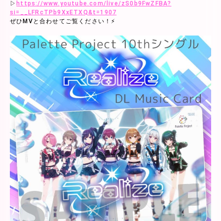
▷
https://www.youtube.com/live/zS0b9FwZFBA?
si=__LFRcTPb9XxETXQ&t=1907
ぜひMVと合わせてご覧ください！⚡