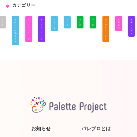
カテゴリー
す
イ
オ
オ
お
グ
そ
そ
ラ
出
楽
べ
ベ
フ
ン
知
ッ
の
の
イ
演
曲
て
ン
ラ
ラ
ら
ズ
他
他
ブ
情
リ
ト
イ
イ
せ
＆
報
リ
出
ン
ン
イ
ー
演/
ラ
ラ
ベ
ス
コ
イ
イ
ン
ラ
ブ
ブ
ト
ボ
お知らせ
パレプロとは