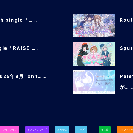
th single「……
Rou
ngle「RAISE ……
Spu
「2026年8月1on1……
Pal
が…
オフラインライブ
オンラインライブ
お知らせ
グッズ
その他
ライブ＆イ