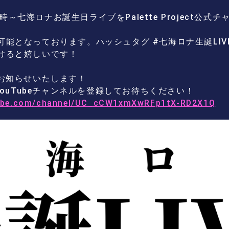
19時～七海ロナお誕生日ライブをPalette Project公
能となっております。ハッシュタグ #七海ロナ生誕LIVE
けると嬉しいです！
日お知らせいたします！
ct公式YouTubeチャンネルを登録してお待ちください！
tube.com/channel/UC_cCW1xmXwRFp1tX-RD2X1Q