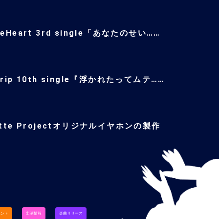
teHeart 3rd single「あなたのせい……
trip 10th single『浮かれたってムテ……
ette Projectオリジナルイヤホンの製作
…
ベント
出演情報
楽曲リリース