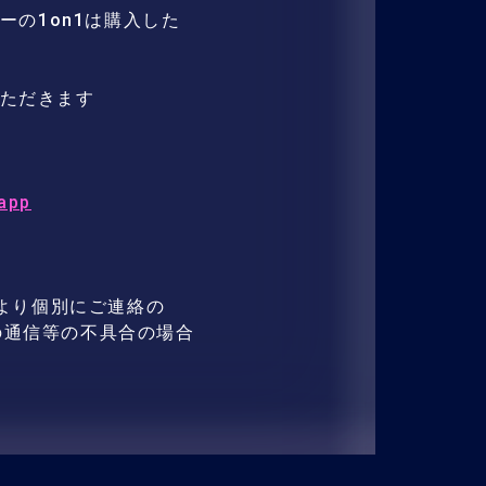
ーの1on1は購入した
いただきます
_app
運営より個別にご連絡の
の通信等の不具合の場合