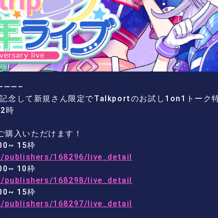
———–
年を記念して新規さん限定でTalkportのお試し1on1トーク
2時
れご購入いただけます！
00~ 15枠
/publishers/168296/live_detail
00~ 10枠
/publishers/168298/live_detail
00~ 15枠
/publishers/168297/live_detail