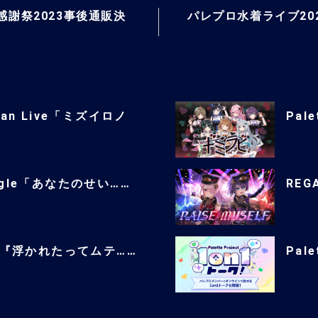
感謝祭2023事後通販決
パレプロ水着ライブ202
man Live「ミズイロノ
Pale
single「あなたのせい……
REGA
ingle『浮かれたってムテ……
Pal