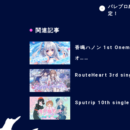
パレプロ
定！
関連記事
香鳴ハノン 1st One
オ……
RouteHeart 3rd 
Sputrip 10th s