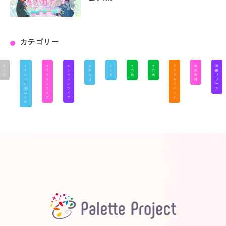
カテゴリー
す
イ
オ
オ
お
グ
そ
そ
ラ
出
楽
べ
ベ
フ
ン
知
ッ
の
の
イ
演
曲
て
ン
ラ
ラ
ら
ズ
他
他
ブ
情
リ
ト
イ
イ
せ
＆
報
リ
出
ン
ン
イ
ー
演/
ラ
ラ
ベ
ス
コ
イ
イ
ン
ラ
ブ
ブ
ト
ボ