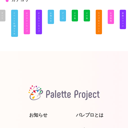
す
イ
オ
オ
お
グ
そ
そ
ラ
出
楽
べ
ベ
フ
ン
知
ッ
の
の
イ
演
曲
て
ン
ラ
ラ
ら
ズ
他
他
ブ
情
リ
ト
イ
イ
せ
＆
報
リ
出
ン
ン
イ
ー
演/
ラ
ラ
ベ
ス
コ
イ
イ
ン
ラ
ブ
ブ
ト
ボ
お知らせ
パレプロとは