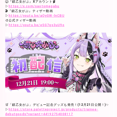
🐺『鎖乙女がぶ』Xアカウント🩰
▷
https://x.com/saotomegabu
🎬『鎖乙女がぶ』ティザー動画
▷
https://youtu.be/aOyGW-lnCBU
🎨公式ティザー動画
▷
https://youtu.be/eSG7qs3uU9o
🛒「鎖乙女がぶ」デビュー記念グッズも発売！(12月21日公開！)✨
▷
https://store.paletteproject.jp/products/trainee-
debutgoods?variant=44192754008117