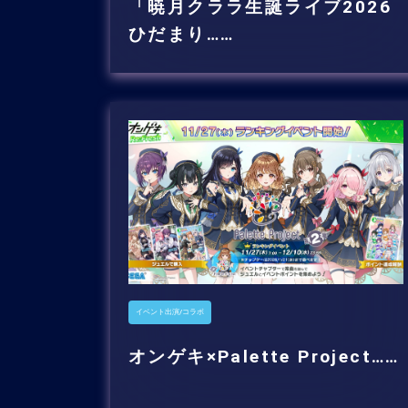
「暁月クララ生誕ライブ2026
ひだまり……
イベント出演/コラボ
オンゲキ×Palette Project……