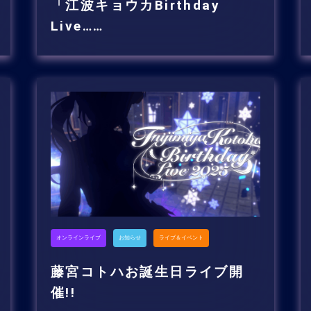
「江波キョウカBirthday
Live……
オンラインライブ
お知らせ
ライブ＆イベント
藤宮コトハお誕生日ライブ開
催!!