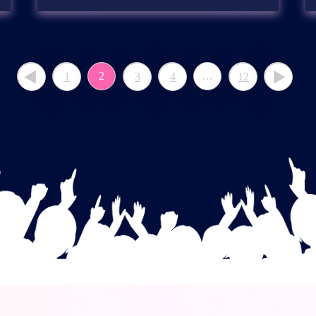
2
…
1
3
4
12