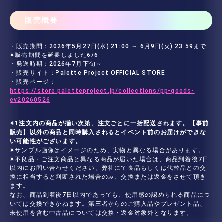
販売概要
・販売期間：2026年5月27日(水) 21:00 ～ 6月9日(火) 23:59まで
※販売期間を延長しました6/6
・発送時期：2026年7月下旬～
・販売サイト：Palette Project OFFICIAL STORE
・販売ページ：
https://store.paletteproject.jp/collections/pp-goods-
ev20260526
※1注文内の商品が揃い次第、注文ごとに一括配送されます。【事前
販売】以外の商品と同時購入されるとイベント前のお届けができな
い可能性がございます。
※サンプル画像はイメージのため、実物と異なる場合があります。
※不良品・ご注文商品と異なる商品が届いた場合は、商品到着後7日
以内にお問い合わせください。弊社にて良品もしくは代替品との交
換に相当すると判断された場合のみ、交換または返金をさせて頂き
ます。
なお、商品到着後7日以内であっても、使用感の認められる商品につ
いては交換できかねます。第三者からのご購入品やプレゼント品、
未使用を含む中古品については交換・返金対象外となります。