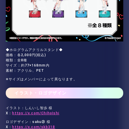
◆ホログラムアクリルスタンド◆
価格：各2,000円(税込)
種類：全8種
サイズ：約77×168mm内
素材：アクリル、PET
※サイズはメンバーによって異なります。
イラスト・ロゴデザイン
イラスト：しんいし智歩 様
X：
https://x.com/ChihoIshi
ロゴデザイン：saku㊴ 様
X：
https://x.com/skb318