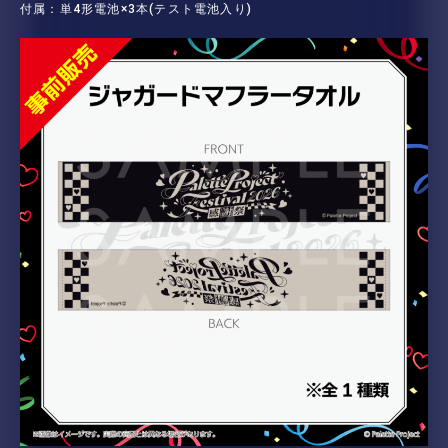
付属：単4形電池×3本(テスト電池入り)