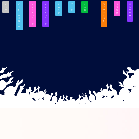
す
イ
オ
オ
お
グ
そ
ラ
出
楽
べ
ベ
フ
ン
知
ッ
の
イ
演
曲
て
ン
ラ
ラ
ら
ズ
他
ブ
情
リ
ト
イ
イ
せ
＆
報
リ
出
ン
ン
イ
ー
演/
ラ
ラ
ベ
ス
コ
イ
イ
ン
ラ
ブ
ブ
ト
ボ