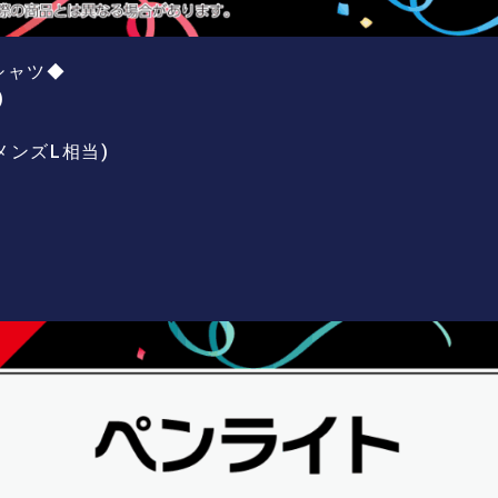
シャツ◆
)
メンズL相当)