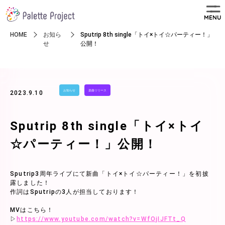
MENU
HOME
お知ら
Sputrip 8th single「トイ×トイ☆パーティー！」
せ
公開！
お知らせ
楽曲リリース
2023.9.10
Sputrip 8th single「トイ×トイ
☆パーティー！」公開！
Sputrip3周年ライブにて新曲「トイ×トイ☆パーティー！」を初披
露しました！
作詞はSputripの3人が担当しております！
MVはこちら！
▷
https://www.youtube.com/watch?v=WfOjIJFTt_Q