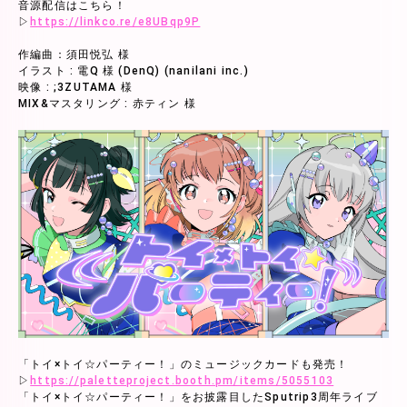
音源配信はこちら！
▷
https://linkco.re/e8UBqp9P
作編曲：須田悦弘 様
イラスト : 電Q 様 (DenQ) (nanilani inc.)
映像 : ;3ZUTAMA 様
MIX&マスタリング : 赤ティン 様
「トイ×トイ☆パーティー！」のミュージックカードも発売！
▷
https://paletteproject.booth.pm/items/5055103
「トイ×トイ☆パーティー！」をお披露目したSputrip3周年ライブ