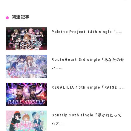
関連記事
Palette Project 14th single「……
RouteHeart 3rd single「あなたのせ
い……
REGALILIA 10th single「RAISE ……
Sputrip 10th single『浮かれたって
ムテ……