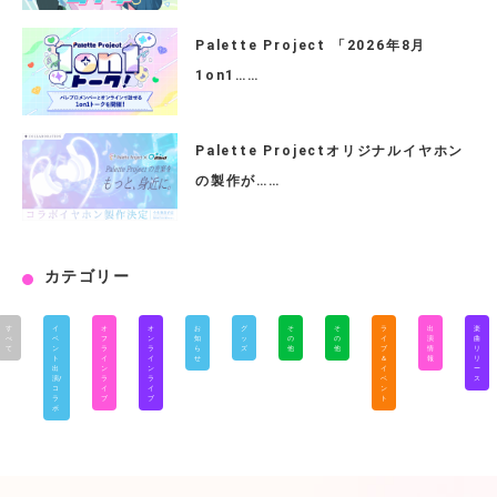
Palette Project 「2026年8月
1on1……
Palette Projectオリジナルイヤホン
の製作が……
カテゴリー
す
イ
オ
オ
お
グ
そ
そ
ラ
出
楽
べ
ベ
フ
ン
知
ッ
の
の
イ
演
曲
て
ン
ラ
ラ
ら
ズ
他
他
ブ
情
リ
ト
イ
イ
せ
＆
報
リ
出
ン
ン
イ
ー
演/
ラ
ラ
ベ
ス
コ
イ
イ
ン
ラ
ブ
ブ
ト
ボ