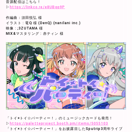
音源配信はこちら！
▷
https://linkco.re/e8UBqp9P
作編曲：須田悦弘 様
イラスト : 電Q 様 (DenQ) (nanilani inc.)
映像 : ;3ZUTAMA 様
MIX&マスタリング : 赤ティン 様
「トイ×トイ☆パーティー！」のミュージックカードも発売！
▷
https://paletteproject.booth.pm/items/5055103
「トイ×トイ☆パーティー！」をお披露目したSputrip3周年ライブ