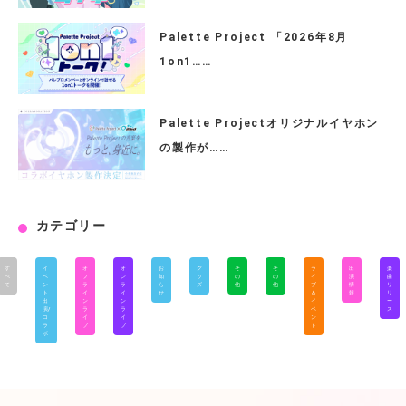
Palette Project 「2026年8月
1on1……
Palette Projectオリジナルイヤホン
の製作が……
カテゴリー
す
イ
オ
オ
お
グ
そ
そ
ラ
出
楽
べ
ベ
フ
ン
知
ッ
の
の
イ
演
曲
て
ン
ラ
ラ
ら
ズ
他
他
ブ
情
リ
ト
イ
イ
せ
＆
報
リ
出
ン
ン
イ
ー
演/
ラ
ラ
ベ
ス
コ
イ
イ
ン
ラ
ブ
ブ
ト
ボ