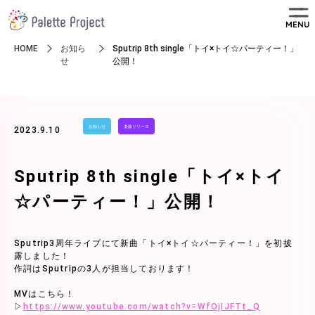
MENU
HOME
お知ら
Sputrip 8th single「トイ×トイ☆パーティー！」
せ
公開！
お知らせ
楽曲リリース
2023.9.10
Sputrip 8th single「トイ×トイ
☆パーティー！」公開！
Sputrip3周年ライブにて新曲「トイ×トイ☆パーティー！」を初披
露しました！
作詞はSputripの3人が担当しております！
MVはこちら！
▷
https://www.youtube.com/watch?v=WfOjIJFTt_Q