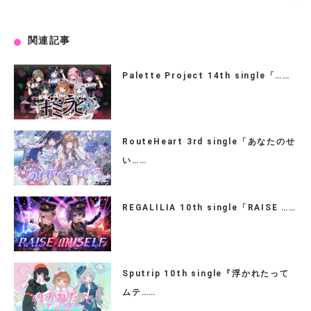
関連記事
Palette Project 14th single「……
RouteHeart 3rd single「あなたのせ
い……
REGALILIA 10th single「RAISE ……
Sputrip 10th single『浮かれたって
ムテ……