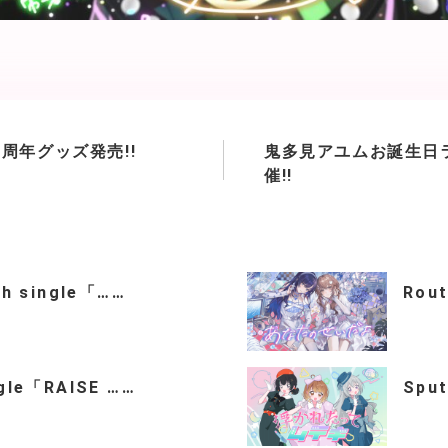
p3周年グッズ発売!!
鬼多見アユムお誕生日
催!!
th single「……
Rou
ngle「RAISE ……
Spu