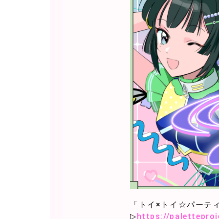
「トイ×トイ☆パーテ
▷
https://palettepr