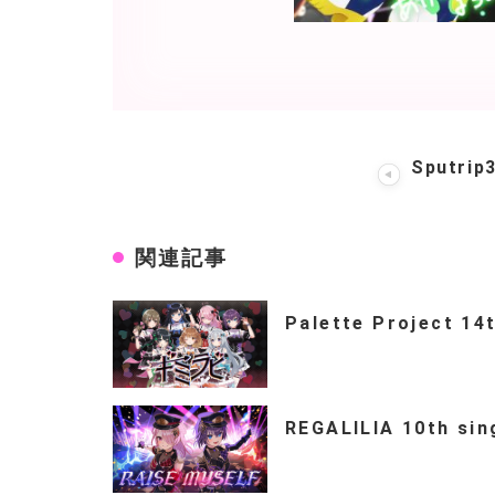
Sputri
関連記事
Palette Project 14
REGALILIA 10th si