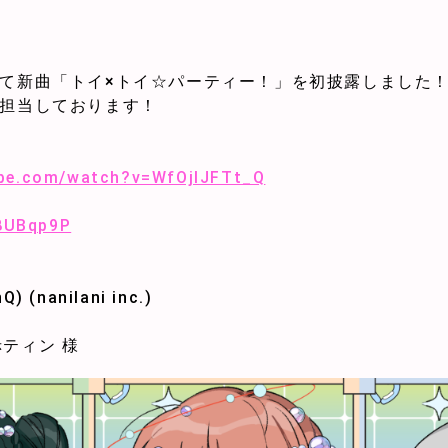
イブにて新曲「トイ×トイ☆パーティー！」を初披露しました
人が担当しております！
ube.com/watch?v=WfOjIJFTt_Q
e8UBqp9P
 (nanilani inc.)
赤ティン 様