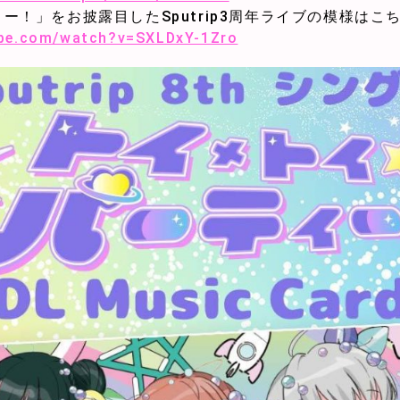
ー！」をお披露目したSputrip3周年ライブの模様はこ
ube.com/watch?v=SXLDxY-1Zro