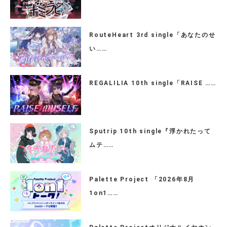
RouteHeart 3rd single「あなたのせ
い……
REGALILIA 10th single「RAISE ……
Sputrip 10th single『浮かれたって
ムテ……
Palette Project 「2026年8月
1on1……