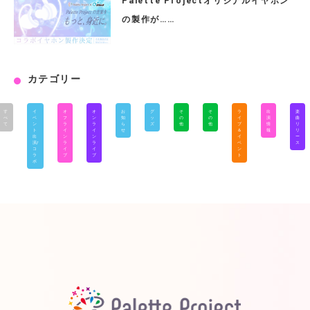
Palette Projectオリジナルイヤホン
の製作が……
カテゴリー
す
イ
オ
オ
お
グ
そ
そ
ラ
出
楽
べ
ベ
フ
ン
知
ッ
の
の
イ
演
曲
て
ン
ラ
ラ
ら
ズ
他
他
ブ
情
リ
ト
イ
イ
せ
＆
報
リ
出
ン
ン
イ
ー
演/
ラ
ラ
ベ
ス
コ
イ
イ
ン
ラ
ブ
ブ
ト
ボ