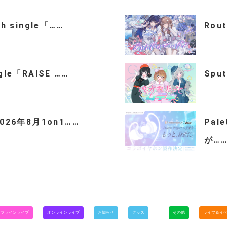
th single「……
Rou
ngle「RAISE ……
Spu
「2026年8月1on1……
Pal
が…
オフラインライブ
オンラインライブ
お知らせ
グッズ
その他
ライブ＆イ