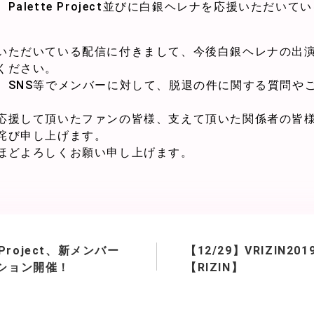
alette Project並びに白銀ヘレナを応援いただい
いただいている配信に付きまして、今後白銀ヘレナの出
ください。
、SNS等でメンバーに対して、脱退の件に関する質問や
。
応援して頂いたファンの皆様、支えて頂いた関係者の皆
詫び申し上げます。
ほどよろしくお願い申し上げます。
e Project、新メンバー
【12/29】VRIZIN2
ション開催！
【RIZIN】