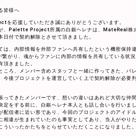
る皆様へ
Projectを応援していただき誠にありがとうございます。
Palette Project所属の白銀ヘレナは、MateRea
本日付で契約解除とさせて頂きました。
ては、内部情報を外部ファンへ共有したという機密保持
ァンが繋がり、魂からファンに内部の情報を共有している状
有頂きました。
ところ、メンバー含めスタッフと一緒に作ってきた、パ
、今後プロジェクトを運営していく上で契約解除が必要
張ってきたメンバーです、想いの違いはあれど大切な仲
決定をする前に、白銀ヘレナ本人とも話し合いを行いま
が配信者に近い形であり、今回のプロジェクトのアイド
に相違が生まれていたのも事実としてあり、当人がやり
こういったかたちをとらせていただくことになりました