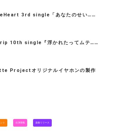
teHeart 3rd single「あなたのせい……
trip 10th single『浮かれたってムテ……
ette Projectオリジナルイヤホンの製作
…
ベント
出演情報
楽曲リリース