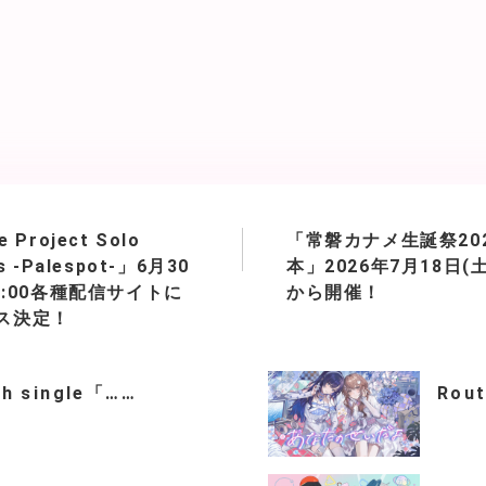
e Project Solo
「常磐カナメ生誕祭202
ls -Palespot-」6月30
本」2026年7月18日(土)
00:00各種配信サイトに
から開催！
ス決定！
th single「……
Rou