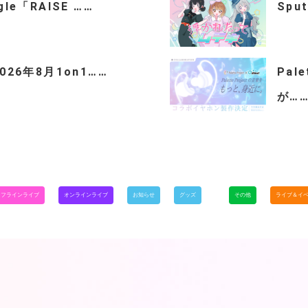
ngle「RAISE ……
Spu
「2026年8月1on1……
Pal
が…
オフラインライブ
オンラインライブ
お知らせ
グッズ
その他
ライブ＆イ