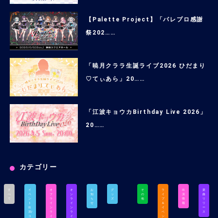
【Palette Project】「パレプロ感謝
祭202……
「暁月クララ生誕ライブ2026 ひだまり
♡てぃあら」20……
「江波キョウカBirthday Live 2026」
20……
カテゴリー
す
イ
オ
オ
お
グ
そ
ラ
出
楽
べ
ベ
フ
ン
知
ッ
の
イ
演
曲
て
ン
ラ
ラ
ら
ズ
他
ブ
情
リ
ト
イ
イ
せ
＆
報
リ
出
ン
ン
イ
ー
演/
ラ
ラ
ベ
ス
コ
イ
イ
ン