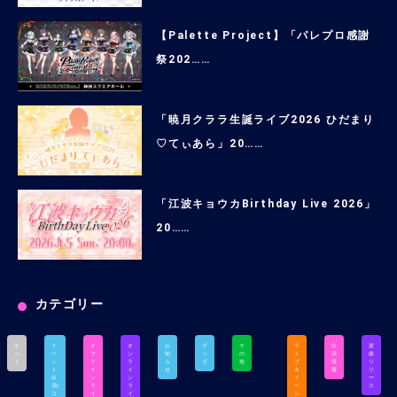
【Palette Project】「パレプロ感謝
祭202……
「暁月クララ生誕ライブ2026 ひだまり
♡てぃあら」20……
「江波キョウカBirthday Live 2026」
20……
カテゴリー
す
イ
オ
オ
お
グ
そ
ラ
出
楽
べ
ベ
フ
ン
知
ッ
の
イ
演
曲
て
ン
ラ
ラ
ら
ズ
他
ブ
情
リ
ト
イ
イ
せ
＆
報
リ
出
ン
ン
イ
ー
演/
ラ
ラ
ベ
ス
コ
イ
イ
ン