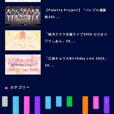
【Palette Project】「パレプロ感謝
祭202……
「暁月クララ生誕ライブ2026 ひだまり
♡てぃあら」20……
「江波キョウカBirthday Live 2026」
20……
カテゴリー
す
イ
オ
オ
お
グ
そ
ラ
出
楽
べ
ベ
フ
ン
知
ッ
の
イ
演
曲
て
ン
ラ
ラ
ら
ズ
他
ブ
情
リ
ト
イ
イ
せ
＆
報
リ
出
ン
ン
イ
ー
演/
ラ
ラ
ベ
ス
コ
イ
イ
ン