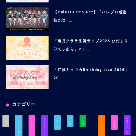
【Palette Project】「パレプロ感謝
祭202……
「暁月クララ生誕ライブ2026 ひだまり
♡てぃあら」20……
「江波キョウカBirthday Live 2026」
20……
カテゴリー
す
イ
オ
オ
お
グ
そ
ラ
出
楽
べ
ベ
フ
ン
知
ッ
の
イ
演
曲
て
ン
ラ
ラ
ら
ズ
他
ブ
情
リ
ト
イ
イ
せ
＆
報
リ
出
ン
ン
イ
ー
演/
ラ
ラ
ベ
ス
コ
イ
イ
ン