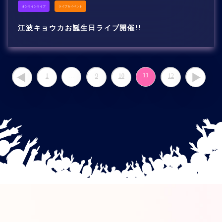
オンラインライブ
ライブ＆イベント
江波キョウカお誕生日ライブ開催!!
…
11
1
9
10
12