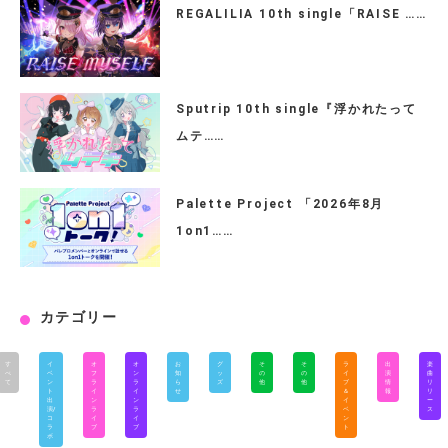
REGALILIA 10th single「RAISE ……
Sputrip 10th single『浮かれたって
ムテ……
Palette Project 「2026年8月
1on1……
カテゴリー
す
イ
オ
オ
お
グ
そ
そ
ラ
出
楽
べ
ベ
フ
ン
知
ッ
の
の
イ
演
曲
て
ン
ラ
ラ
ら
ズ
他
他
ブ
情
リ
ト
イ
イ
せ
＆
報
リ
出
ン
ン
イ
ー
演/
ラ
ラ
ベ
ス
コ
イ
イ
ン
ラ
ブ
ブ
ト
ボ