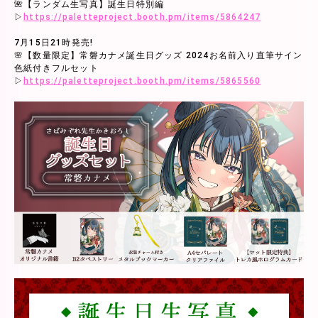
🌺【ランダム生写真】誕生日特別編
▷
https://paletteproject.booth.pm/items/5864247
7月15日21時発売!
🌸【数量限定】常磐カナメ誕生日グッズ 2024お名前入り直筆サイン
色紙付きフルセット
▷
https://paletteproject.booth.pm/items/5865560