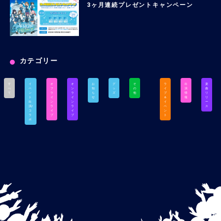
3ヶ月連続プレゼントキャンペーン
カテゴリー
す
イ
オ
オ
お
グ
そ
ラ
出
楽
べ
ベ
フ
ン
知
ッ
の
イ
演
曲
て
ン
ラ
ラ
ら
ズ
他
ブ
情
リ
ト
イ
イ
せ
＆
報
リ
出
ン
ン
イ
ー
演/
ラ
ラ
ベ
ス
コ
イ
イ
ン
ラ
ブ
ブ
ト
ボ