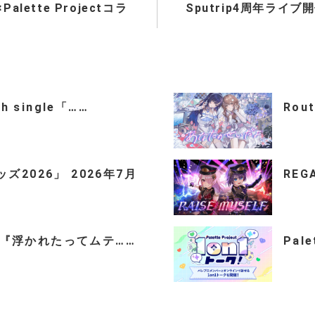
alette Projectコラ
Sputrip4周年ライブ開
th single「……
Rou
2026」 2026年7月
REGA
ingle『浮かれたってムテ……
Pal