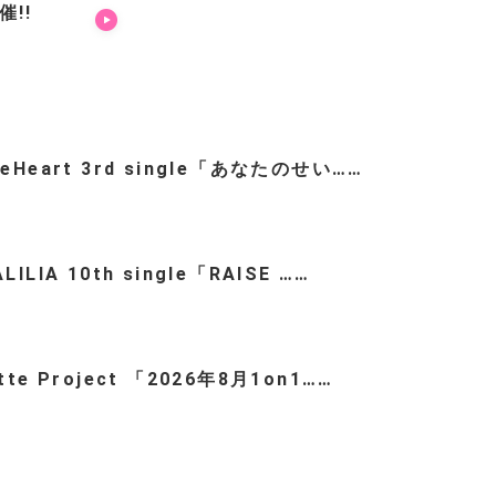
催!!
teHeart 3rd single「あなたのせい……
LILIA 10th single「RAISE ……
ette Project 「2026年8月1on1……