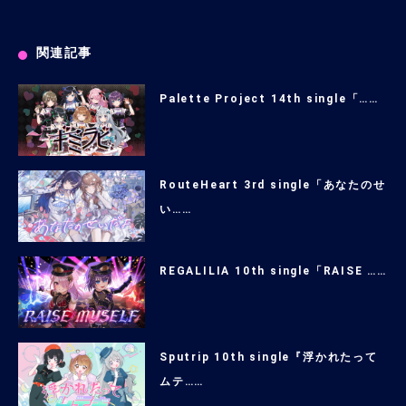
関連記事
Palette Project 14th single「……
RouteHeart 3rd single「あなたのせ
い……
REGALILIA 10th single「RAISE ……
Sputrip 10th single『浮かれたって
ムテ……