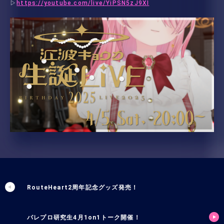
▷
https://youtube.com/live/YiPSN5zJ9XI
RouteHeart2周年記念グッズ発売！
パレプロ研究生4月1on1トーク開催！