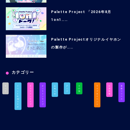
Palette Project 「2026年8月
1on1……
Palette Projectオリジナルイヤホン
の製作が……
カテゴリー
す
イ
オ
オ
お
グ
そ
ラ
出
楽
べ
ベ
フ
ン
知
ッ
の
イ
演
曲
て
ン
ラ
ラ
ら
ズ
他
ブ
情
リ
ト
イ
イ
せ
＆
報
リ
出
ン
ン
イ
ー
演/
ラ
ラ
ベ
ス
コ
イ
イ
ン
ラ
ブ
ブ
ト
ボ