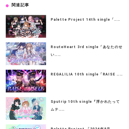
関連記事
Palette Project 14th single「……
RouteHeart 3rd single「あなたのせ
い……
REGALILIA 10th single「RAISE ……
Sputrip 10th single『浮かれたって
ムテ……