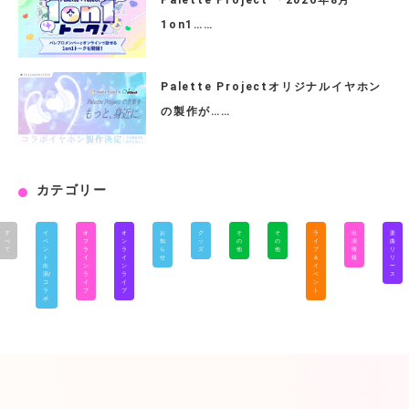
Palette Project 「2026年8月
1on1……
Palette Projectオリジナルイヤホン
の製作が……
カテゴリー
す
イ
オ
オ
お
グ
そ
そ
ラ
出
楽
べ
ベ
フ
ン
知
ッ
の
の
イ
演
曲
て
ン
ラ
ラ
ら
ズ
他
他
ブ
情
リ
ト
イ
イ
せ
＆
報
リ
出
ン
ン
イ
ー
演/
ラ
ラ
ベ
ス
コ
イ
イ
ン
ラ
ブ
ブ
ト
ボ