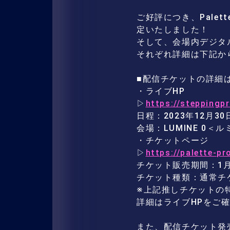
ご好評につき、Palette
定いたしました！
そして、会場内デジタ
それぞれ詳細は下記か
■配信チケットの詳細
・ライブHP
▷
https://steppingpr
日程：2023年12月30日(土
会場：LUMINE 0＜ル
・チケットページ
▷
https://palette-pr
チケット販売期間：1月1
チケット種類：通常チ
※上記推しチケットの
詳細はライブHPをご
また、配信チケット発