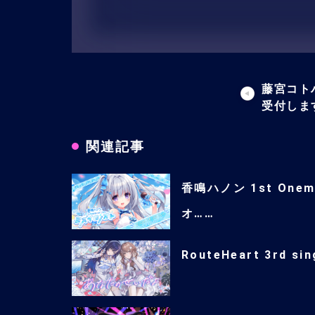
藤宮コト
受付しま
関連記事
香鳴ハノン 1st One
オ……
RouteHeart 3rd 