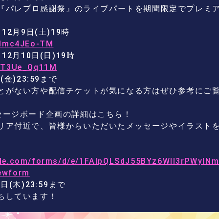
した『パレプロ感謝祭』のライブパートを期間限定でプレミ
12月9日(土)19時
/2lmc4JEo-TM
2月10日(日)19時
/NT3Ue_Qq11M
金)23:59まで
とがない方や配信チケットが気になる方はぜひ参考にご
セージボード企画の詳細はこちら！
リア付近で、皆様からいただいたメッセージやイラスト
ogle.com/forms/d/e/1FAIpQLSdJ55BYz6WlI3rPWyl
ewform
(木)23:59まで
ちしています！