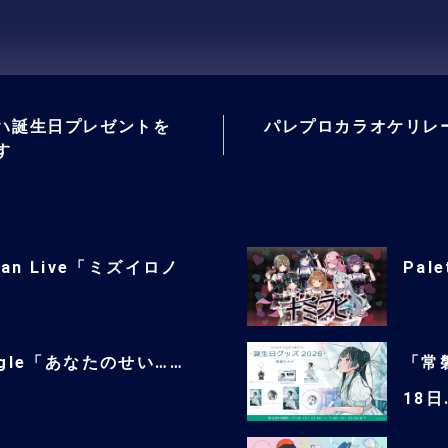
ハ誕生日プレゼントを
パレプロカラオケリレ
す
man Live「ミズイロノ
Pale
single「あなたのせい……
「常
18日