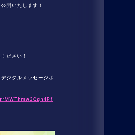
ア公開いたします！
覧ください！
をデジタルメッセージボ
NmrrMWThmw3Cgh4Pf